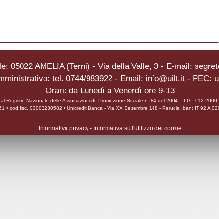
e: 05022 AMELIA (Terni) - Via della Valle, 3 - E-mail: segrete
mministrativo: tel. 0744/983922 - Email: info@uilt.it - PEC: u
Orari: da Lunedì a Venerdì ore 9-13
ta al Registro Nazionale delle Associazioni di Promozione Sociale n. 84 del 2004 - LG. 7.12.200
0961 • cod.fisc. 03003230582 • Unicredit Banca - Via XX Settembre 148 - Perugia Iban: IT 92 
Informativa privacy
-
Informativa sull'utilizzo dei cookie