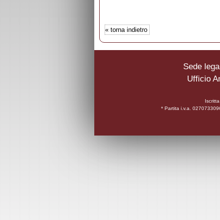
«
torna indietro
Sede legal
Ufficio A
Iscrit
* Partita i.v.a. 0270733