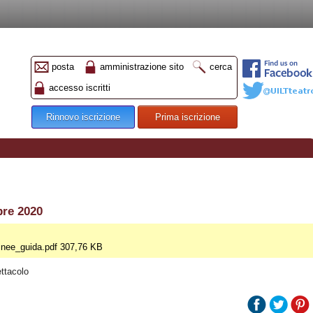
posta
amministrazione sito
cerca
accesso iscritti
Rinnovo iscrizione
Prima iscrizione
bre 2020
inee_guida.pdf 307,76 KB
ettacolo