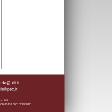
ria@uilt.it
ilt@pec.it
0 N. 383
A 02008 03030 000102735012