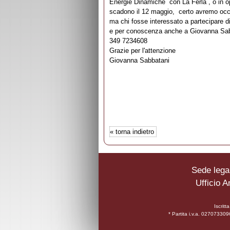
Energie Dinamiche con La Ferla , o in op
scadono il 12 maggio, certo avremo occas
ma chi fosse interessato a partecipare d
e per conoscenza anche a Giovanna Sa
349 7234608
Grazie per l'attenzione
Giovanna Sabbatani
«
torna indietro
Sede legal
Ufficio A
Iscrit
* Partita i.v.a. 0270733