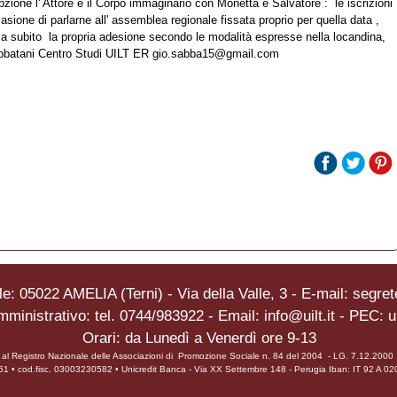
zione l' Attore e il Corpo immaginario con Monetta e Salvatore : le iscrizioni
ione di parlarne all' assemblea regionale fissata proprio per quella data ,
ia subito la propria adesione secondo le modalità espresse nella locandina,
bbatani Centro Studi UILT ER gio.sabba15@gmail.com
e: 05022 AMELIA (Terni) - Via della Valle, 3 - E-mail: segrete
mministrativo: tel. 0744/983922 - Email: info@uilt.it - PEC: u
Orari: da Lunedì a Venerdì ore 9-13
ta al Registro Nazionale delle Associazioni di Promozione Sociale n. 84 del 2004 - LG. 7.12.200
0961 • cod.fisc. 03003230582 • Unicredit Banca - Via XX Settembre 148 - Perugia Iban: IT 92 